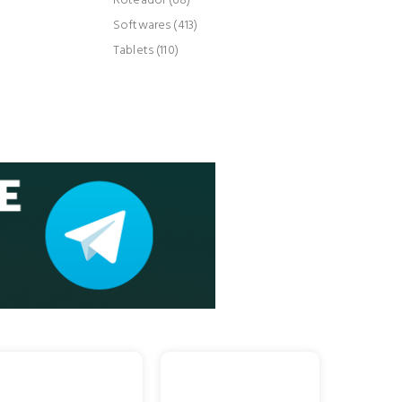
Roteador (68)
Softwares (413)
Tablets (110)