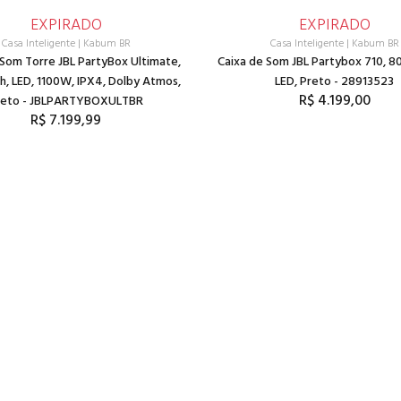
EXPIRADO
EXPIRADO
Casa Inteligente
|
Kabum BR
Casa Inteligente
|
Kabum BR
 Som Torre JBL PartyBox Ultimate,
Caixa de Som JBL Partybox 710, 
h, LED, 1100W, IPX4, Dolby Atmos,
LED, Preto - 28913523
R$ 4.199,00
reto - JBLPARTYBOXULTBR
R$ 7.199,99