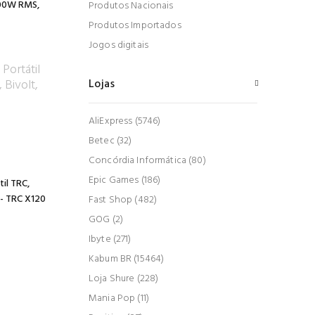
800W RMS,
Produtos Nacionais
Produtos Importados
Jogos digitais
Lojas
AliExpress (5746)
Betec (32)
Concórdia Informática (80)
Epic Games (186)
il TRC,
 - TRC X120
Fast Shop (482)
GOG (2)
Ibyte (271)
Kabum BR (15464)
Loja Shure (228)
Mania Pop (11)