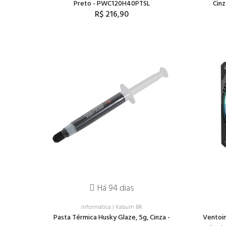
Preto - PWC120H40PTSL
Cin
R$ 216,90
Há 94 dias
Informática
|
Kabum BR
Pasta Térmica Husky Glaze, 5g, Cinza -
Ventoin