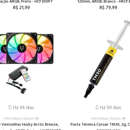
nação ARGB, Preto - HCF300PT
120mm, ARGB, Branco - HKCF
R$ 21,99
R$ 79,99
Há 94 dias
Há 94 dias
Informática
|
Kabum BR
Informática
|
Kabum BR
3 Ventoinhas Husky Arctic Breeze,
Pasta Térmica Corsair TM30, 2g, C