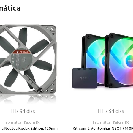
mática
Há 94 dias
Há 94 dias
Informática
|
Kabum BR
Informática
|
Kabum BR
ha Noctua Redux Edition, 120mm,
Kit com 2 Ventoinhas NZXT F140