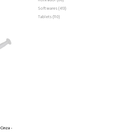
Roteador (68)
Softwares (413)
Tablets (110)
Cinza -