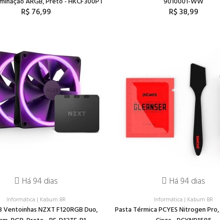
uminação ARGB, Preto - HKCF300PT
9010001-WW
R$ 76,99
R$ 38,99
Há 94 dias
Há 94 dias
Informática
|
Kabum BR
Informática
|
Kabum BR
 3 Ventoinhas NZXT F120RGB Duo,
Pasta Térmica PCYES Nitrogen Pro, 