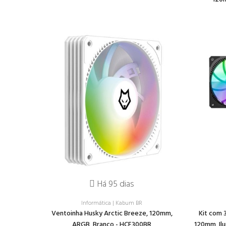
Há 95 dias
Informática
|
Kabum BR
Ventoinha Husky Arctic Breeze, 120mm,
Kit com 
ARGB, Branco - HCF300BR
120mm, Il