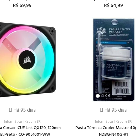
R$ 69,99
R$ 64,99
Há 95 dias
Há 95 dias
Informática
|
Kabum BR
Informática
|
Kabum BR
a Corsair iCUE Link QX120, 120mm,
Pasta Térmica Cooler Master 40
B, Preto - CO-9051001-WW
NDBG-N40G-R1