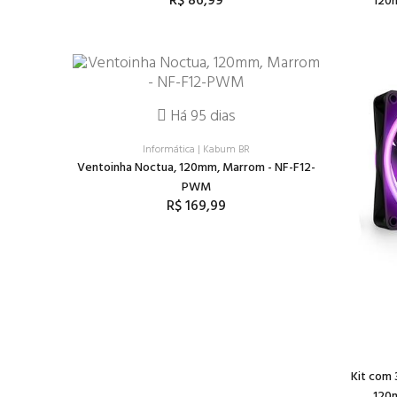
R$ 86,99
120m
Há 95 dias
Informática
|
Kabum BR
Ventoinha Noctua, 120mm, Marrom - NF-F12-
PWM
R$ 169,99
Kit com
120m