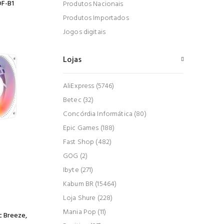
DF-B1
Produtos Nacionais
Produtos Importados
Jogos digitais
Lojas
AliExpress (5746)
Betec (32)
Concórdia Informática (80)
Epic Games (188)
Fast Shop (482)
GOG (2)
Ibyte (271)
Kabum BR (15464)
Loja Shure (228)
Mania Pop (11)
c Breeze,