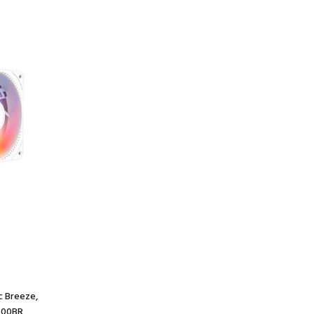
c Breeze,
300BR