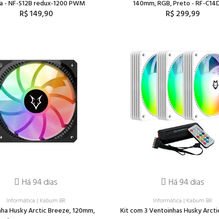
za - NF-S12B redux-1200 PWM
140mm, RGB, Preto - RF-C14
R$ 149,90
R$ 299,99
Há 94 dias
Há 94 dias
Informática
|
Kabum BR
Informática
|
Kabum BR
ha Husky Arctic Breeze, 120mm,
Kit com 3 Ventoinhas Husky Arcti