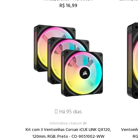
R$ 16,99
Há 95 dias
Informática
|
Kabum BR
Kit com 3 Ventoinhas Corsair iCUE LINK QX120,
Ventoinh
120mm, RGB, Preto - CO-9051002-WW
RG