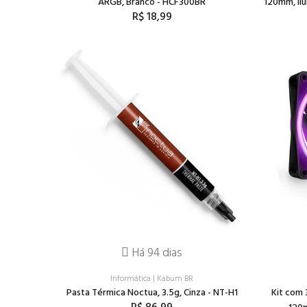
ARGB, Branco - HCF300BR
120mm, Il
R$ 18,99
Há 94 dias
Informática
|
Kabum BR
Pasta Térmica Noctua, 3.5g, Cinza - NT-H1
Kit com