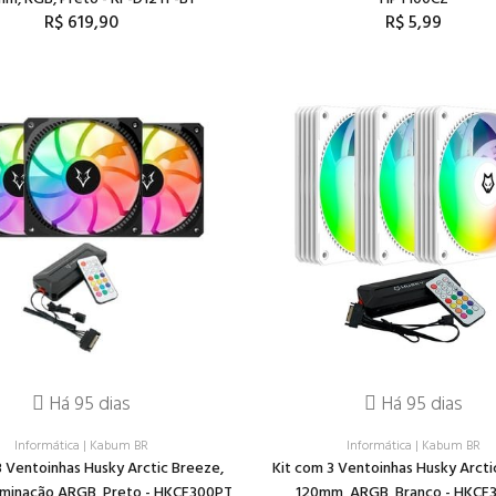
R$ 619,90
R$ 5,99
Há 95 dias
Há 95 dias
Informática
|
Kabum BR
Informática
|
Kabum BR
3 Ventoinhas Husky Arctic Breeze,
Kit com 3 Ventoinhas Husky Arcti
uminação ARGB, Preto - HKCF300PT
120mm, ARGB, Branco - HKCF