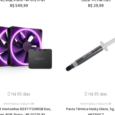
m, RGB, Preto - RF-D12TF-B1
Cinza - PCYNP1585
R$ 549,99
R$ 29,99
Há 95 dias
Há 95 dias
Informática
|
Kabum BR
Informática
|
Kabum BR
 3 Ventoinhas NZXT F120RGB Duo,
Pasta Térmica Husky Glaze, 5g, 
m, RGB, Preto - RF-D12TF-B1
HPT100CZ