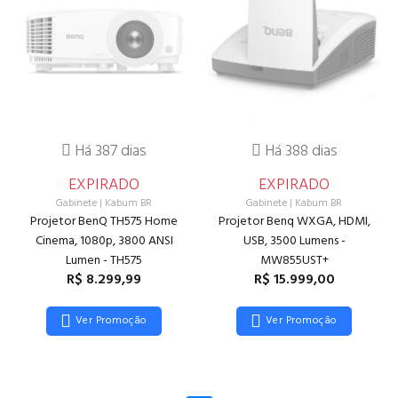
Há 387 dias
Há 388 dias
EXPIRADO
EXPIRADO
Gabinete
|
Kabum BR
Gabinete
|
Kabum BR
Projetor BenQ TH575 Home
Projetor Benq WXGA, HDMI,
Cinema, 1080p, 3800 ANSI
USB, 3500 Lumens -
Lumen - TH575
MW855UST+
R$ 8.299,99
R$ 15.999,00
Ver Promoção
Ver Promoção