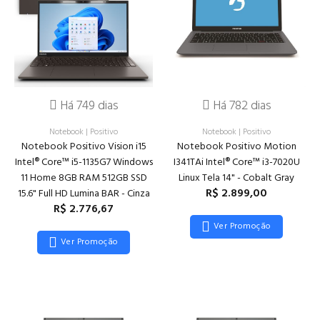
Há 749 dias
Há 782 dias
Notebook
|
Positivo
Notebook
|
Positivo
Notebook Positivo Vision i15
Notebook Positivo Motion
Intel® Core™ i5-1135G7 Windows
I341TAi Intel® Core™ i3-7020U
11 Home 8GB RAM 512GB SSD
Linux Tela 14" - Cobalt Gray
R$ 2.899,00
15.6" Full HD Lumina BAR - Cinza
R$ 2.776,67
Ver Promoção
Ver Promoção