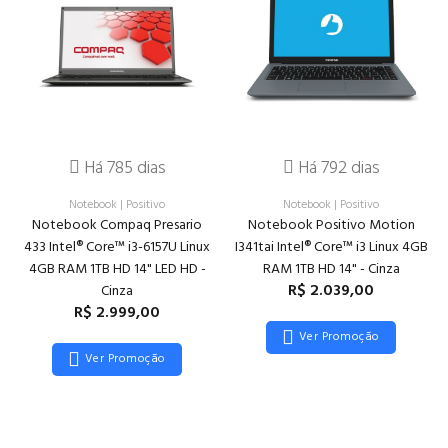
Há 785 dias
Há 792 dias
Notebook
|
Positivo
Notebook
|
Positivo
Notebook Compaq Presario
Notebook Positivo Motion
433 Intel® Core™ i3-6157U Linux
I341tai Intel® Core™ i3 Linux 4GB
4GB RAM 1TB HD 14" LED HD -
RAM 1TB HD 14" - Cinza
R$ 2.039,00
Cinza
R$ 2.999,00
Ver Promoção
Ver Promoção