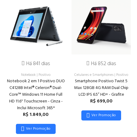
Há 841 dias
Há 852 dias
Notebook
|
Positivo
Celulares e Smartphones
|
Positivo
Notebook 2 em 1 Positivo DUO
Smartphone Positivo Twist 5
C4128B Intel® Celeron® Dual-
Max 128GB 4G RAM Dual Chip
Core™ Windows 11 Home Full
LCD IPS 6.5” HD+ - Grafite
R$ 699,00
HD 11.6" Touchscreen - Cinza -
Inclui Microsoft 365*
R$ 1.849,00
Ver Promoção
Ver Promoção