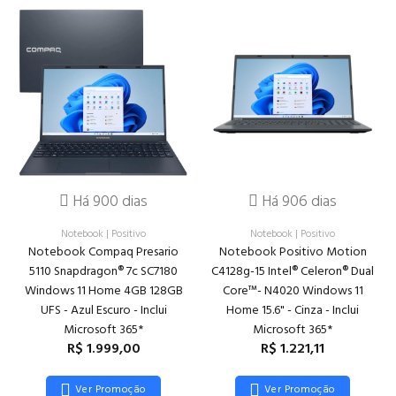
Há 900 dias
Há 906 dias
Notebook
|
Positivo
Notebook
|
Positivo
Notebook Compaq Presario
Notebook Positivo Motion
5110 Snapdragon® 7c SC7180
C4128g-15 Intel® Celeron® Dual
Windows 11 Home 4GB 128GB
Core™- N4020 Windows 11
UFS - Azul Escuro - Inclui
Home 15.6" - Cinza - Inclui
Microsoft 365*
Microsoft 365*
R$ 1.999,00
R$ 1.221,11
Ver Promoção
Ver Promoção