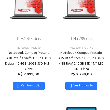
Há 785 dias
Há 785 dias
Notebook
|
Positivo
Notebook
|
Positivo
Notebook Compaq Presario
Notebook Compaq Presario
438 Intel® Core® i3 6157U Linux
435 Intel® Core™ i3-6157U Linux
Debian 10 4GB 120GB SSD 14,1'' -
4GB RAM 240GB SSD 14,1" LED
Cinza
HD - Cinza
R$ 2.999,00
R$ 2.799,00
Ver Promoção
Ver Promoção