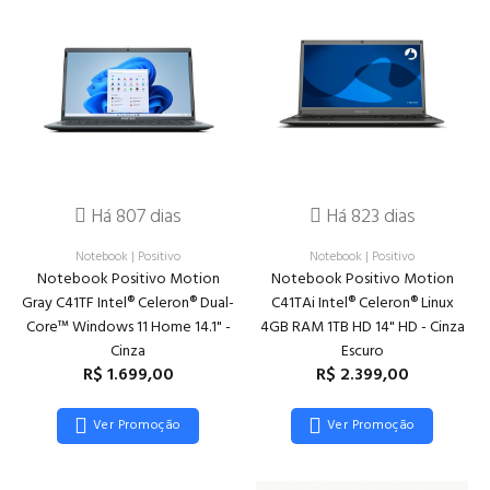
Há 807 dias
Há 823 dias
Notebook
|
Positivo
Notebook
|
Positivo
Notebook Positivo Motion
Notebook Positivo Motion
Gray C41TF Intel® Celeron® Dual-
C41TAi Intel® Celeron® Linux
Core™ Windows 11 Home 14.1" -
4GB RAM 1TB HD 14" HD - Cinza
Cinza
Escuro
R$ 1.699,00
R$ 2.399,00
Ver Promoção
Ver Promoção