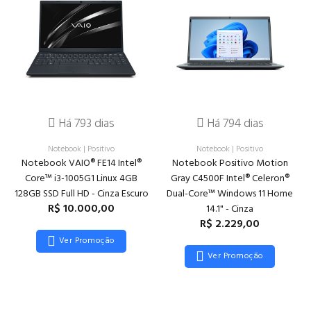
Há 793 dias
Há 794 dias
Notebook
|
Positivo
Notebook
|
Positivo
Notebook VAIO® FE14 Intel®
Notebook Positivo Motion
Core™ i3-1005G1 Linux 4GB
Gray C4500F Intel® Celeron®
128GB SSD Full HD - Cinza Escuro
Dual-Core™ Windows 11 Home
R$ 10.000,00
14.1" - Cinza
R$ 2.229,00
Ver Promoção
Ver Promoção