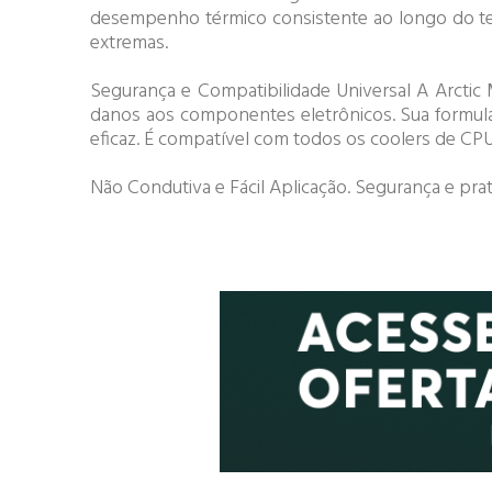
desempenho térmico consistente ao longo do te
extremas.
Segurança e Compatibilidade Universal A Arctic 
danos aos componentes eletrônicos. Sua formulaç
eficaz. É compatível com todos os coolers de CPU
Não Condutiva e Fácil Aplicação. Segurança e p