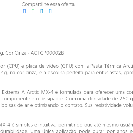
Compartilhe essa oferta:
 4g, Cor Cinza - ACTCP00002B
dor (CPU) e placa de vídeo (GPU) com a Pasta Térmica Arc
g, na cor cinza, é a escolha perfeita para entusiastas, gam
Extrema A Arctic MX-4 é formulada para oferecer uma con
e o componente e o dissipador. Com uma densidade de 2.50 g
 bolsas de ar e otimizando o contato. Sua resistividade vol
X-4 é simples e intuitiva, permitindo que até mesmo usuári
urabilidade. Uma única aplicação pode durar por anos s