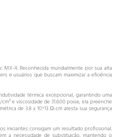
tic MX-4. Reconhecida mundialmente por sua alta
ers e usuários que buscam maximizar a eficiência
dutividade térmica excepcional, garantindo uma
/cm³ e viscosidade de 31.600 poise, ela preenche
umétrica de 3.8 x 10^13 Ω-cm atesta sua segurança
os iniciantes consigam um resultado profissional.
em a necessidade de substituição, mantendo o